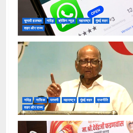
चुनावी हलचल
नांदेड़
ब्रेकिंग न्यूज़
महाराष्ट्र
मुंबई शहर
शहर और राज्य
नांदेड़
नासिक
परभणी
महाराष्ट्र
मुंबई शहर
राजनीति
शहर और राज्य