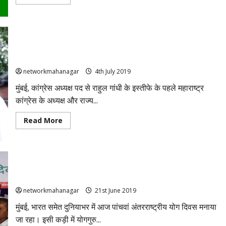
more
about
नांदेड़:
एमएनएस
के
जिलाध्यक्ष,
राज
बालासाहेब थोराट होंगे महाराष्ट्र कांग्रेस के नए अध्यक्ष, जल्द हो सकती है
ठाकरे
घोषणा
के
करीबी
networkmahanagar
4th July 2019
संभाजी
जाधव
मुंबई, कांग्रेस अध्यक्ष पद से राहुल गांधी के इस्तीफे के पहले महाराष्ट्र
ने
फांसी
कांग्रेस के अध्यक्ष और राज्य...
लगा
की
आत्महत्या,
Read
Read More
कारण
more
स्पष्ट
about
नहीं
बालासाहेब
थोराट
होंगे
महाराष्ट्र
कांग्रेस
नांदेड़ में बाबा रामदेव के साथ CM देवेंद्र फडणवीस ने किया योग
के
नए
अध्यक्ष,
networkmahanagar
21st June 2019
जल्द
हो
मुंबई, भारत समेत दुनियाभर में आज पांचवां अंतरराष्ट्रीय योग दिवस मनाया
सकती
जा रहा। इसी कड़ी में योगगुरु...
है
घोषणा