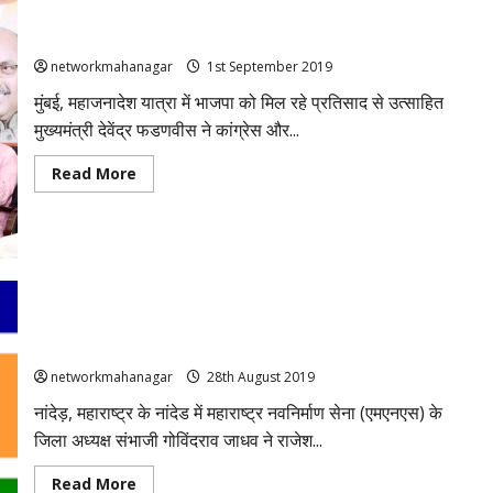
की
नासिक
सीएम फडणवीस बोले- वंचित आघाड़ी से होगा अगला विपक्ष का नेता
रैली
के
networkmahanagar
1st September 2019
कारण
बढ़े
मुंबई, महाजनादेश यात्रा में भाजपा को मिल रहे प्रतिसाद से उत्साहित
प्याज
के
मुख्यमंत्री देवेंद्र फडणवीस ने कांग्रेस और...
दाम…
Read
Read More
more
about
सीएम
फडणवीस
बोले-
वंचित
आघाड़ी
से
होगा
नांदेड़: एमएनएस के जिलाध्यक्ष, राज ठाकरे के करीबी संभाजी जाधव ने
अगला
विपक्ष
फांसी लगा की आत्महत्या, कारण स्पष्ट नहीं
का
नेता
networkmahanagar
28th August 2019
नांदेड़, महाराष्ट्र के नांदेड में महाराष्ट्र नवनिर्माण सेना (एमएनएस) के
जिला अध्यक्ष संभाजी गोविंदराव जाधव ने राजेश...
Read
Read More