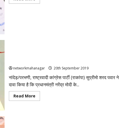
more
about
महाराष्ट्र:
नांदेड़
में
बिना
मंजूरी
के
WhatsApp
पर
उम्मीदवारों
का
प्रचार,
शरद पवार का दावा- पीएम मोदी की नासिक रैली के कारण बढ़े प्याज के
12
ग्रुप
दाम…
एडमिन
को
networkmahanagar
20th September 2019
नोटिस
नांदेड़/परभणी, राष्ट्रवादी कांग्रेस पार्टी (राकांपा) सुप्रीमो शरद पवार ने
दावा किया है कि प्रधानमंत्री नरेंद्र मोदी के...
Read
Read More
more
about
शरद
पवार
का
दावा-
पीएम
मोदी