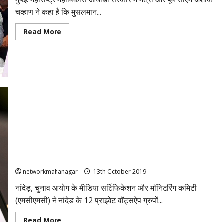
हाल
में
चव्हाण ने कहा है कि मुसलमान...
संविधान
के
दायरे
Read
Read More
में
more
काम
about
करेगी
अशोक
सरकार
चव्‍हाण
बोले-
मुस्लिमों
की
दुश्‍मन
BJP
को
रोकने
के
लिए
महाराष्‍ट्र
सरकार
में
महाराष्ट्र: नांदेड़ में बिना मंजूरी के WhatsApp पर उम्मीदवारों का प्रचार,
शामिल
हुई
12 ग्रुप एडमिन को नोटिस
‘कांग्रेस’
networkmahanagar
13th October 2019
नांदेड़, चुनाव आयोग के मीडिया सर्टिफिकेशन और मॉनिटरिंग कमिटी
(एमसीएमसी) ने नांदेड के 12 प्राइवेट वॉट्सऐप ग्रुपों...
Read
Read More