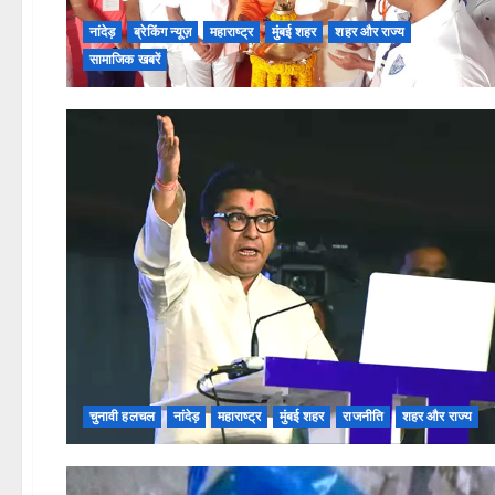
नांदेड़
ब्रेकिंग न्यूज़
महाराष्ट्र
मुंबई शहर
शहर और राज्य
सामाजिक खबरें
चुनावी हलचल
नांदेड़
महाराष्ट्र
मुंबई शहर
राजनीति
शहर और राज्य