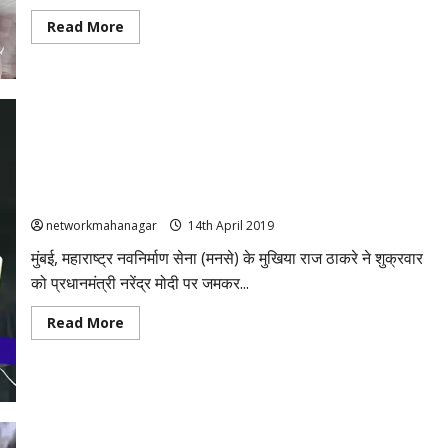
Read
Read More
more
about
नांदेड़
में
बाबा
रामदेव
के
साथ
CM
देवेंद्र
राज ठाकरे की ललकार- नेहरू – इंदिरा को गाली देते हैं PM मोदी, फिर भी
फडणवीस
ने
उन्हीं को कॉपी करते हैं
किया
योग
networkmahanagar
14th April 2019
मुंबई, महाराष्ट्र नवनिर्माण सेना (मनसे) के मुखिया राज ठाकरे ने शुक्रवार
को प्रधानमंत्री नरेंद्र मोदी पर जमकर...
Read
Read More
more
about
राज
ठाकरे
की
ललकार-
नेहरू
–
इंदिरा