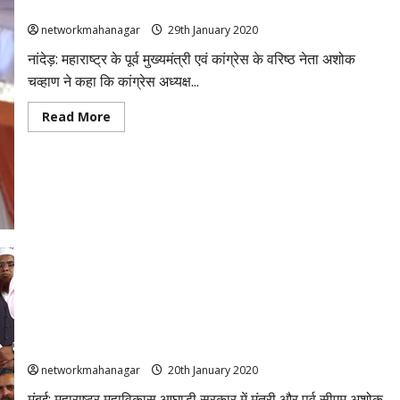
करेगी सरकार
networkmahanagar
29th January 2020
नांदेड़: महाराष्ट्र के पूर्व मुख्यमंत्री एवं कांग्रेस के वरिष्ठ नेता अशोक
चव्हाण ने कहा कि कांग्रेस अध्यक्ष...
Read
Read More
more
about
अशोक
चव्हाण
बोले-
समर्थन
देने
से
पहले
सोनिया
गांधी
ने
उद्धव
ठाकरे
से
लिखित
अशोक चव्‍हाण बोले- मुस्लिमों की दुश्‍मन BJP को रोकने के लिए महाराष्‍ट्र
में
आश्वासन
सरकार में शामिल हुई ‘कांग्रेस’
मांगा
था
networkmahanagar
20th January 2020
कि
हर
मुंबई: महाराष्‍ट्र महाविकास आघाडी सरकार में मंत्री और पूर्व सीएम अशोक