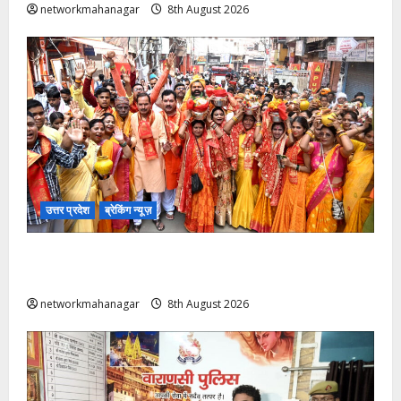
networkmahanagar
8th August 2026
उत्तर प्रदेश
ब्रेकिंग न्यूज़
Varanasi: ज्ञानवापी मामले में शीघ्र फैसले की कामना; हर-हर
महादेव के नारों से गूंजा परिसर
networkmahanagar
8th August 2026