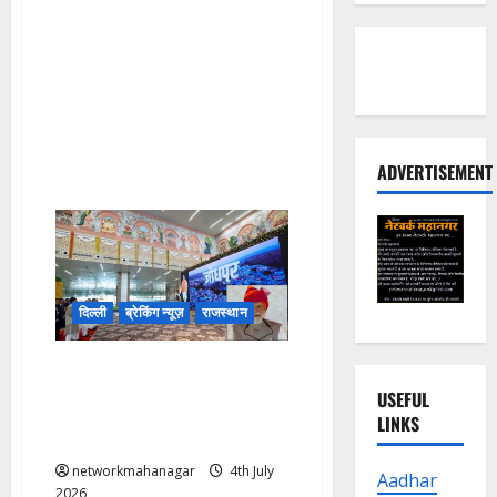
ADVERTISEMENT
दिल्ली
ब्रेकिंग न्यूज़
राजस्थान
जोधपुर को मिली विकास की नई
उड़ान! PM मोदी बोले-देशवासियों ने
USEFUL
अफवाह, डर और भ्रम फैलाने वालों
LINKS
का सामना किया!
networkmahanagar
4th July
Aadhar
2026