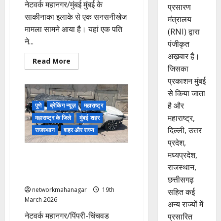
सामना
नेटवर्क महानगर/मुंबई मुंबई के
प्रसारण
किया!
साकीनाका इलाके से एक सनसनीखेज
मंत्रालय
मामला सामने आया है। यहां एक पति
(RNI) द्वारा
ने...
पंजीकृत
अख़बार है।
Read
Read More
more
जिसका
about
प्रकाशन मुंबई
Mumbai:
प्रेमिका
से किया जाता
के
लिए
है और
पुणे
ब्रेकिंग न्यूज़
महाराष्ट्र
करवाई
पत्नी
महाराष्ट्र,
महाराष्ट्र के जिले
मुंबई शहर
हत्या;
पिता
दिल्ली, उत्तर
राजस्थान
शहर और राज्य
के
प्रदेश,
शक
पर
लद्दाख से पुणे लौट रहे 3 दोस्तों की
मध्यप्रदेश,
कब्र
से
मौत; फ्लाईओवर से 30 फीट नीचे गिरी
राजस्थान,
निकाला
फॉर्च्यूनर!
गया
छत्तीसगढ़
शव;
networkmahanagar
19th
सहित कई
फिर
खुला
March 2026
अन्य राज्यों में
राज?
नेटवर्क महानगर/पिंपरी-चिंचवड
प्रसारित