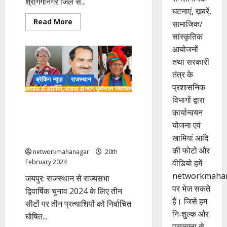
श्रीगंगानगर जिले से...
घटनाएं, ख़बरें,
Read
Read More
सामाजिक/
more
about
सांस्कृतिक
Rajasthan:
आयोजनों
शादी
के
तथा सरकारी
दो
साल
तंत्र के
बहू
ब्रेकिंग न्यूज़
राजस्थान
को
प्रशासनिक
नहीं
विभागों द्वारा
हुए
Rajsthan Rajya Sabha Elections:
बच्चे,
कार्यान्वयन
तो
कांग्रेस की सोनिया गांधी पहुंची
सास
योजना एवं
राज्यसभा, भाजपा से चुन्नीलाल
ने
करवाया
खामियां आदि
गरासिया व मदन राठौड पहुंचे
गैंगरेप!
की फोटो और
networkmahanagar
20th
वीडियो हमें
February 2024
networkmaha
जयपुर: राजस्थान से राज्यसभा
पर भेज सकते
द्विवार्षिक चुनाव 2024 के लिए तीन
हैं। जिसे हम
सीटों पर तीन प्रत्याशियों को निर्वाचित
निःशुल्क और
घोषित...
प्रमुखता से