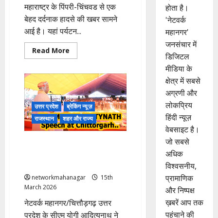
महाराष्ट्र के पिंपरी-चिंचवड से एक
होता है।
बेहद दर्दनाक हादसे की खबर सामने
'नेटवर्क
आई है। यहां पर्यटन...
महानगर'
जनसंचार में
Read
Read More
डिजिटल
more
about
मीडिया के
लद्दाख
से
क्षेत्र में सबसे
पुणे
लौट
अग्रणी और
रहे
3
लोकप्रिय
उत्तर प्रदेश
ब्रेकिंग न्यूज़
दोस्तों
हिंदी न्यूज़
की
राजस्थान
शहर और राज्य
मौत;
वेबसाइट है।
फ्लाईओवर
से
जो सबसे
Chittorgarh: सीएम योगी बोले- भारत
30
फीट
को कमजोर कर रही जातिवाद की
अधिक
नीचे
राजनीति..
विश्वसनीय,
गिरी
फॉर्च्यूनर!
प्रामाणिक
networkmahanagar
15th
March 2026
और निष्पक्ष
ख़बरें आप तक
नेटवर्क महानगर/चित्तौड़गढ़ उत्तर
पहुंचाने की
प्रदेश के सीएम योगी आदित्यनाथ ने