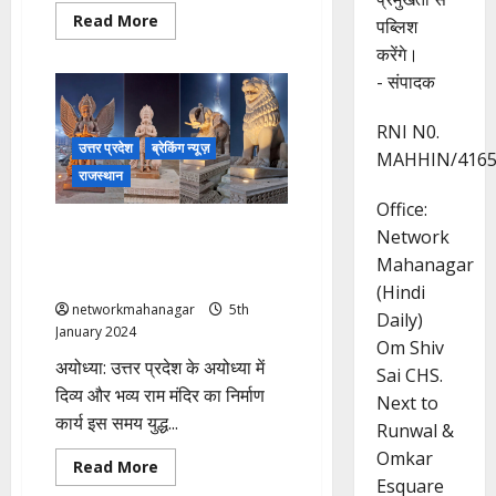
Read
Read More
पब्लिश
more
about
करेंगे।
Rajsthan
- संपादक
Rajya
Sabha
Elections:
कांग्रेस
RNI N0.
की
उत्तर प्रदेश
ब्रेकिंग न्यूज़
MAHHIN/4165
सोनिया
गांधी
राजस्थान
पहुंची
राज्यसभा,
Office:
भाजपा
Ayodhya: राम मंदिर के सिंहद्वार पर
Network
से
चुन्नीलाल
रामभक्तों का स्वागत करेंगे हनुमान और
Mahanagar
गरासिया
गरुड़ देव
व
(Hindi
मदन
networkmahanagar
5th
राठौड
Daily)
पहुंचे
January 2024
Om Shiv
अयोध्या: उत्तर प्रदेश के अयोध्या में
Sai CHS.
द‍िव्‍य और भव्‍य राम मंद‍िर का न‍िर्माण
Next to
कार्य इस समय युद्ध...
Runwal &
Omkar
Read
Read More
more
Esquare