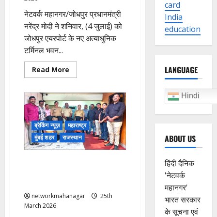
card
नेटवर्क महानगर/जोधपुर प्रधानमंत्री
India
नरेंद्र मोदी ने शनिवार, (4 जुलाई) को
education
जोधपुर एयरपोर्ट के नए अत्याधुनिक
टर्मिनल भवन...
LANGUAGE
Read
Read More
more
about
जोधपुर
को
Hindi
मिली
विकास
की
नई
ब्रेकिंग न्यूज़
महाराष्ट्र
उड़ान!
PM
ABOUT US
मुंबई शहर
राजस्थान
मोदी
बोले-
देशवासियों
Mumbai: प्रेमिका के लिए करवाई
हिंदी दैनिक
ने
अफवाह,
पत्नी हत्या; पिता के शक पर कब्र से
'नेटवर्क
डर
निकाला गया शव; फिर खुला राज?
और
महानगर'
भ्रम
networkmahanagar
25th
फैलाने
भारत सरकार
वालों
March 2026
के सूचना एवं
का