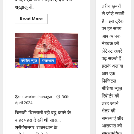
तरीन ख़बरों
श्रद्धालुओं...
से जोड़े रखती
Read
Read More
है। इस ट्रैक
more
about
पर हर समय
दिल्ली-
मुंबई
आप व्यापक
एक्सप्रेसवे
नेटवर्क की
पर
लालसोट
लेटेस्ट खबरें
के
मंदिर
पढ़ सकते हैं।
से
ब्रेकिंग न्यूज़
राजस्थान
लौट
इसके अलावा
रही
आप एक
महिलाओं
Rajasthan: शादी के दो साल बहू को
को
डिजिटल
बेकाबू
नहीं हुए बच्चे, तो सास ने करवाया
ट्रक
मीडिया न्यूज़
गैंगरेप!
ने
रौंदा;
रिपोर्टर की
networkmahanagar
30th
4
लोगों
तरह अपने
April 2024
की
क्षेत्र की
मौत!
चिखती-चिल्लाती रही बहू; कमरे के
समस्याएं और
बाहर पहरा दे रही थी सास…
आसपास की
श्रीगंगानगर: राजस्थान के
समसामयिक