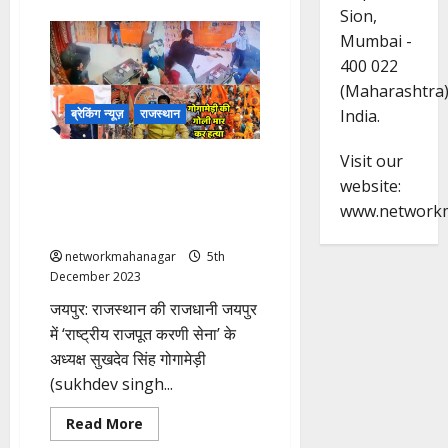
about
Sion,
Ayodhya:
राम
Mumbai -
मंदिर
के
400 022
सिंहद्वार
पर
(Maharashtra
रामभक्तों
का
India.
ब्रेकिंग न्यूज़
राजस्थान
स्वागत
करेंगे
हनुमान
Visit our
Rashtriya Rajput Karni Sena
और
गरुड़
website:
chief Gogamedi shot dead at
देव
home: राष्ट्रीय राजपूत करणी सेना
www.network
के अध्यक्ष की गोली मारकर हत्या!
networkmahanagar
5th
December 2023
जयपुर: राजस्थान की राजधानी जयपुर
में ‘राष्ट्रीय राजपूत करणी सेना’ के
अध्यक्ष सुखदेव सिंह गोगामेड़ी
(sukhdev singh...
Read
Read More
more