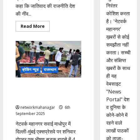
निरंतर
कहा कि जातिवाद की राजनीति देश
कोशिश करता
की नींव...
है। 'नेटवर्क
Read
Read More
महानगर'
more
about
ख़बरों से कोई
Chittorgarh:
सीएम
समझौता नहीं
योगी
बोले-
करता। सच्ची
भारत
और संक्षिप्त
को
कमजोर
ख़बरों के साथ
कर
ब्रेकिंग न्यूज़
राजस्थान
रही
ही यह
जातिवाद
की
वेबसाइट
दिल्ली-मुंबई एक्सप्रेसवे पर लालसोट
राजनीति..
"News
के मंदिर से लौट रही महिलाओं को
बेकाबू ट्रक ने रौंदा; 4 लोगों की मौत!
Portal" देश
व दुनिया के
networkmahanagar
6th
September 2025
कोने-कोने में
रहने वाले
नेटवर्क महानगर सवाई माधोपुर में
लाखों पाठकों
दिल्ली-मुंबई एक्सप्रेसवे पर शनिवार
को ताजा-
दोपहर एक भीषण सड़क हादसे में 4